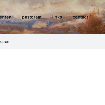
enten
pastoraat
links
contact
oepen