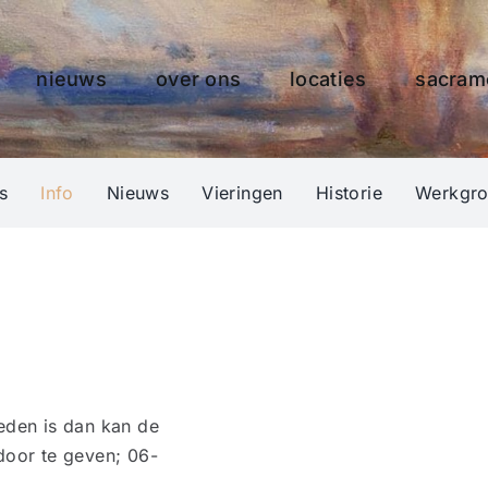
nieuws
over ons
locaties
sacram
s
Info
Nieuws
Vieringen
Historie
Werkgr
eden is dan kan de
 door te geven; 06-