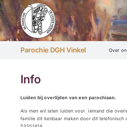
Ga
naar
inhoud
Parochie DGH Vinkel
Over on
Info
Luiden bij overlijden van een parochiaan.
Als men wil laten luiden voor iemand die overl
familie dit kenbaar maken door dit telefonisch
53551414 .