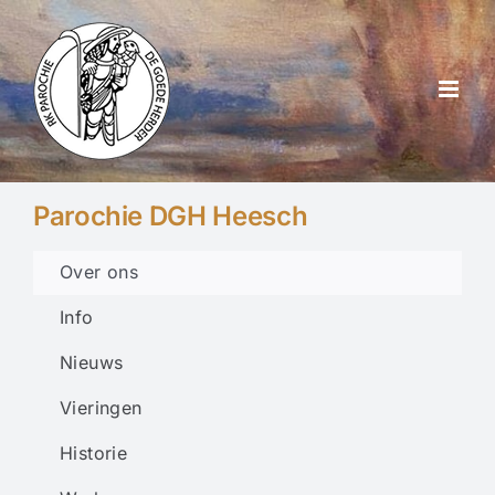
Ga
naar
inhoud
Parochie DGH Heesch
Over ons
Info
Nieuws
Vieringen
Historie