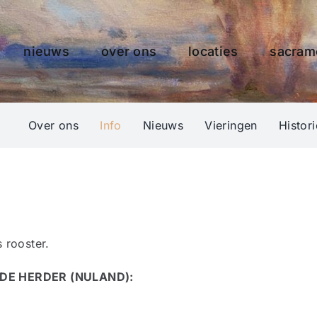
nieuws
over ons
locaties
sacram
Over ons
Info
Nieuws
Vieringen
Histori
 rooster.
EDE HERDER (NULAND):