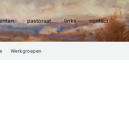
enten
pastoraat
links
contact
e
Werkgroepen