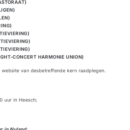
PASTORAAT)
LIGEN)
LEN)
RING)
TIEVIERING)
TIEVIERING)
TIEVIERING)
IGHT-CONCERT HARMONIE UNION)
e website van desbetreffende kern raadplegen.
0 uur in Heesch;
r in Nuland
;